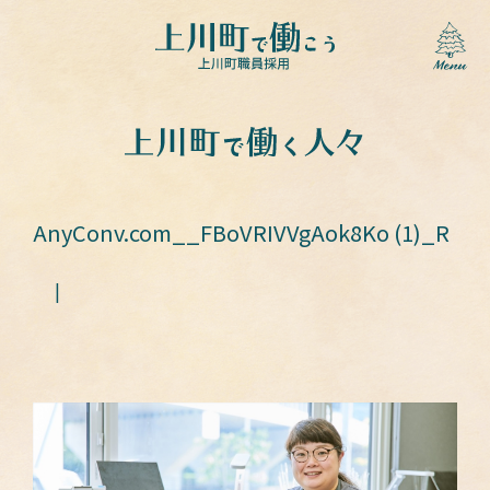
AnyConv.com__FBoVRIVVgAok8Ko (1)_R
|